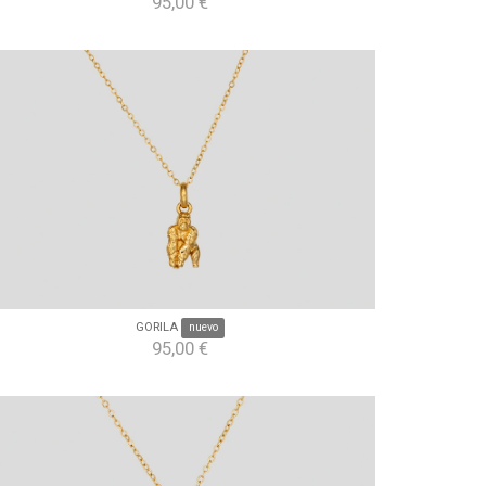
95,00 €
GORILA
nuevo
95,00 €