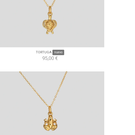
TORTUGA
nuevo
95,00 €