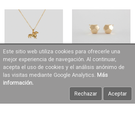
Este sitio web utiliza cookies para ofrecerle una
TECKEL
FACETTEN V2
95,00 €
568,00 €
mejor experiencia de navegación. Al continuar,
acepta el uso de cookies y el análisis anónimo de
las visitas mediante Google Analytics.
Más
información.
Rechazar
Aceptar
RANA
FACETAS V2
95,00 €
568,00 €