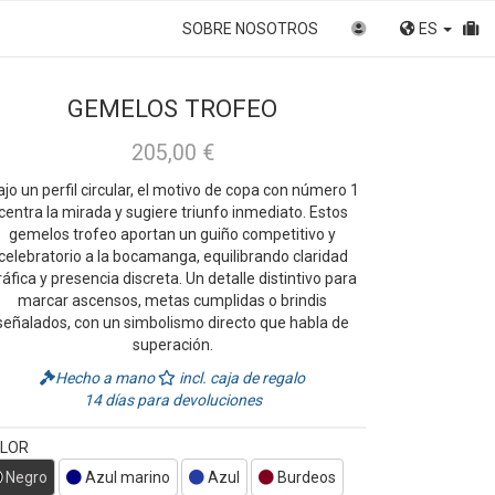
SOBRE NOSOTROS
ES
GEMELOS TROFEO
205,00 €
jo un perfil circular, el motivo de copa con número 1
centra la mirada y sugiere triunfo inmediato. Estos
gemelos trofeo aportan un guiño competitivo y
celebratorio a la bocamanga, equilibrando claridad
ráfica y presencia discreta. Un detalle distintivo para
marcar ascensos, metas cumplidas o brindis
señalados, con un simbolismo directo que habla de
superación.
Hecho a mano
incl. caja de regalo
14 días para devoluciones
LOR
Negro
Azul marino
Azul
Burdeos