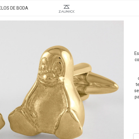
ELOS DE BODA
Es
co
t
se
pa