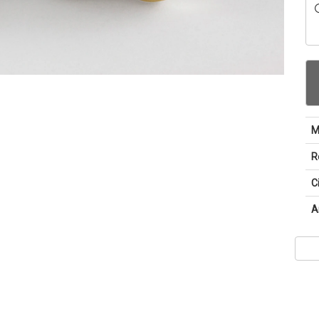
M
R
C
A