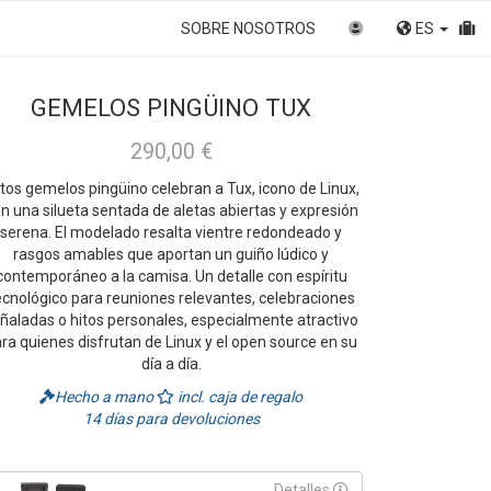
SOBRE NOSOTROS
ES
GEMELOS PINGÜINO TUX
290,00 €
tos gemelos pingüino celebran a Tux, icono de Linux,
n una silueta sentada de aletas abiertas y expresión
serena. El modelado resalta vientre redondeado y
rasgos amables que aportan un guiño lúdico y
contemporáneo a la camisa. Un detalle con espíritu
ecnológico para reuniones relevantes, celebraciones
ñaladas o hitos personales, especialmente atractivo
ra quienes disfrutan de Linux y el open source en su
día a día.
Hecho a mano
incl. caja de regalo
14 días para devoluciones
Detalles